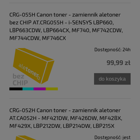
CRG-055H Canon toner - zamiennik aletoner
bez CHIP AT.CRG055H - i-SENSYS LBP660,
LBP663CDW, LBP664CX, MF740, MF742CDW,
MF744CDW, MF746CX
Dostępność:
24h
99,99 zł
do koszyka
CRG-052H Canon toner - zamiennik aletoner
AT.CA052H - MF421DW, MF426DW, MF428X,
MF429X, LBP212DW, LBP214DW, LBP215X
Dostępność:
jest