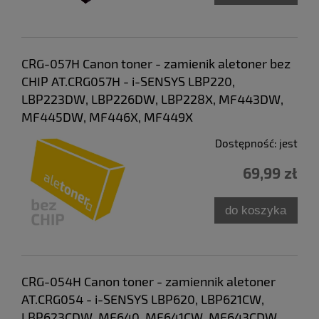
CRG-057H Canon toner - zamienik aletoner bez
CHIP AT.CRG057H - i-SENSYS LBP220,
LBP223DW, LBP226DW, LBP228X, MF443DW,
MF445DW, MF446X, MF449X
Dostępność:
jest
69,99 zł
do koszyka
CRG-054H Canon toner - zamiennik aletoner
AT.CRG054 - i-SENSYS LBP620, LBP621CW,
LBP623CDW, MF640, MF641CW, MF643CDW,