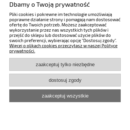
CP2025DN, CP2025N, LBP7200CCDN,
Dbamy o Twoją prywatność
LBP7210CDN, LBP7660CDN, LBP7680CDN,
Pliki cookies i pokrewne im technologie umożliwiają
MF8330CDN, MF8340CDN, MF8350CDN,
poprawne działanie strony i pomagają nam dostosować
MF8580CDW
ofertę do Twoich potrzeb. Możesz zaakceptować
wykorzystanie przez nas wszystkich tych plików i
Dostępność:
24h
przejść do sklepu lub dostosować użycie plików do
swoich preferencji, wybierając opcję "Dostosuj zgody".
99,99 zł
Więcej o plikach cookies przeczytasz w naszej Polityce
prywatności.
do koszyka
zaakceptuj tylko niezbędne
dostosuj zgody
CB540A, CB541A, CB542A, CB543A, 125A HP,
zaakceptuj wszystkie
CRG-716 Canon toner - zamiennik LAMBDA L-
HEN54x - COLOR LASERJET CM1312MFP, CP1210,
CP1213, CP1214, CP1215, CP1216, CP1217, CP1510,
CP1513, CP1514, CP1515, CP1516N, CP1517N,
CP1518NI, CP1519N, LBP5050N, MF8080CW