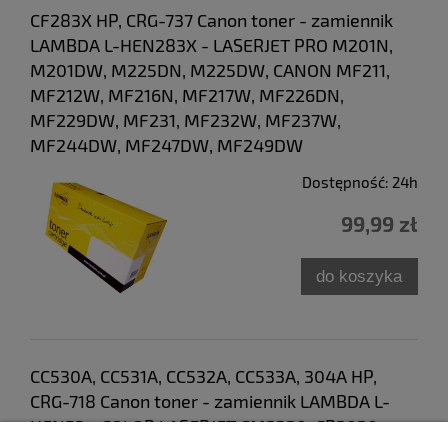
CF283X HP, CRG-737 Canon toner - zamiennik
LAMBDA L-HEN283X - LASERJET PRO M201N,
M201DW, M225DN, M225DW, CANON MF211,
MF212W, MF216N, MF217W, MF226DN,
MF229DW, MF231, MF232W, MF237W,
MF244DW, MF247DW, MF249DW
Dostępność:
24h
99,99 zł
do koszyka
CC530A, CC531A, CC532A, CC533A, 304A HP,
CRG-718 Canon toner - zamiennik LAMBDA L-
HEN53 - COLOR LASERJET CM2320, CP2020,