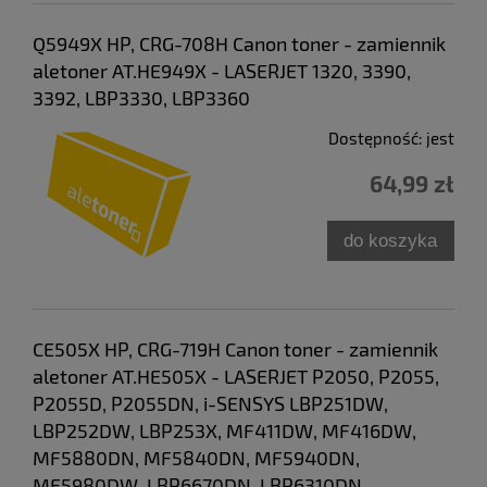
Q5949X HP, CRG-708H Canon toner - zamiennik
aletoner AT.HE949X - LASERJET 1320, 3390,
3392, LBP3330, LBP3360
Dostępność:
jest
64,99 zł
do koszyka
CE505X HP, CRG-719H Canon toner - zamiennik
aletoner AT.HE505X - LASERJET P2050, P2055,
P2055D, P2055DN, i-SENSYS LBP251DW,
LBP252DW, LBP253X, MF411DW, MF416DW,
MF5880DN, MF5840DN, MF5940DN,
MF5980DW, LBP6670DN, LBP6310DN,