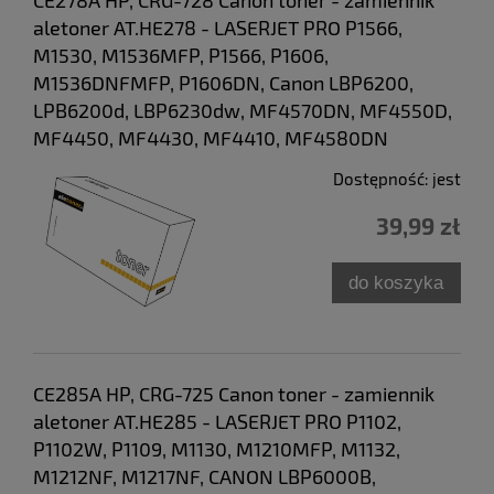
CE278A HP, CRG-728 Canon toner - zamiennik
aletoner AT.HE278 - LASERJET PRO P1566,
M1530, M1536MFP, P1566, P1606,
M1536DNFMFP, P1606DN, Canon LBP6200,
LPB6200d, LBP6230dw, MF4570DN, MF4550D,
MF4450, MF4430, MF4410, MF4580DN
Dostępność:
jest
39,99 zł
do koszyka
CE285A HP, CRG-725 Canon toner - zamiennik
aletoner AT.HE285 - LASERJET PRO P1102,
P1102W, P1109, M1130, M1210MFP, M1132,
M1212NF, M1217NF, CANON LBP6000B,